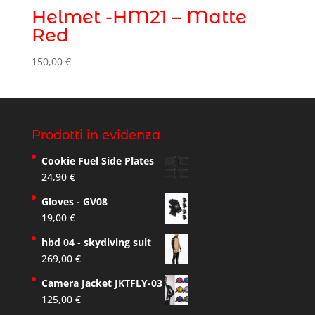
Helmet -HM21 – Matte
Red
150,00
€
Prodotti in evidenza
Cookie Fuel Side Plates
24,90
€
Gloves - GV08
19,00
€
hbd 04 - skydiving suit
269,00
€
Camera Jacket JKTFLY-03
125,00
€