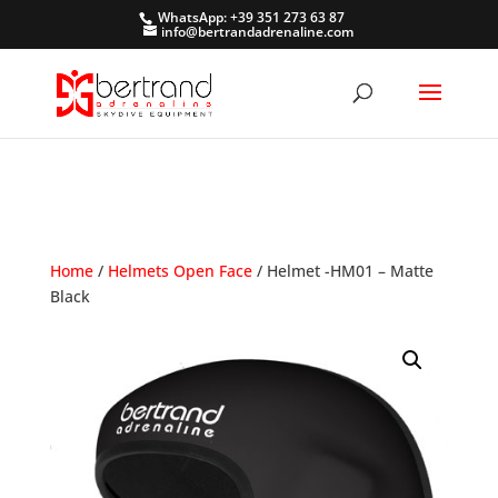
WhatsApp: +39 351 273 63 87
info@bertrandadrenaline.com
Home
/
Helmets Open Face
/ Helmet -HM01 – Matte
Black