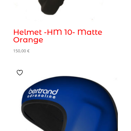
Helmet -HM 10- Matte
Orange
150,00
€