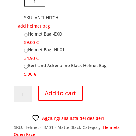
SKU:
ANTI-HITCH
add helmet bag
Helmet Bag -EXO
59,00
€
Helmet Bag -Hb01
34,90
€
Bertrand Adrenaline Black Helmet Bag
5,90
€
Helmet
Add to cart
-
HM01
-
Matte
Aggiungi alla lista dei desideri
Black
SKU:
Helmet -HM01 - Matte Black
Category:
Helmets
quantity
Open Face