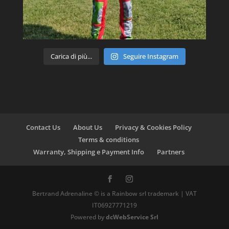
Carica di più...
Seguire Instagram
Contact Us
About Us
Privacy & Cookies Policy
Terms & conditions
Warranty, Shipping e Payment Info
Partners
Bertrand Adrenaline © is a Rainbow srl trademark | VAT
IT06927771219
Powered by
dcWebService Srl