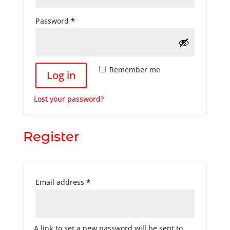
Required
Password
*
Remember me
Log in
Lost your password?
Register
Required
Email address
*
A link to set a new password will be sent to