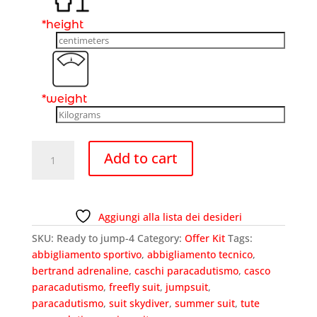
*
height
*
weight
Ready
Add to cart
to
Jump
Offer
4
Aggiungi alla lista dei desideri
quantity
SKU:
Ready to jump-4
Category:
Offer Kit
Tags:
abbigliamento sportivo
,
abbigliamento tecnico
,
bertrand adrenaline
,
caschi paracadutismo
,
casco
paracadutismo
,
freefly suit
,
jumpsuit
,
paracadutismo
,
suit skydiver
,
summer suit
,
tute