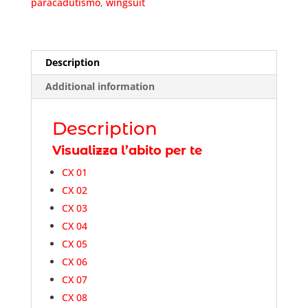
paracadutismo
,
wingsuit
Description
Additional information
Description
Visualizza l’abito per te
CX 01
CX 02
CX 03
CX 04
CX 05
CX 06
CX 07
CX 08