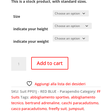
This is a stock product, with standard sizes.
Size
indicate your height
indicate your weight
Suit
Add to cart
PP01J
-
RED
BLUE
Aggiungi alla lista dei desideri
-
SKU:
Suit PP01J - RED BLUE - Parapendio
Category:
FF
Parapendio
Suits
Tags:
abbigliamento sportivo
,
abbigliamento
quantity
tecnico
,
bertrand adrenaline
,
caschi paracadutismo
,
casco paracadutismo
,
freefly suit
,
jumpsuit
,