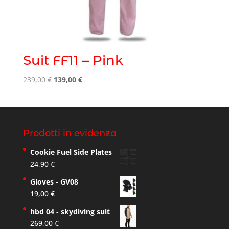
Suit FF11 – Pink
Original
Current
239,00
€
139,00
€
price
price
was:
is:
239,00 €.
139,00 €.
Prodotti in evidenza
Cookie Fuel Side Plates
24,90
€
Gloves - GV08
19,00
€
hbd 04 - skydiving suit
269,00
€