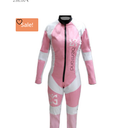
258,00
€
Sale!