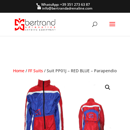
WhatsApp: +39 351 273 63 87
info@bertrandadrenaline.com
Home
/
FF Suits
/ Suit PP01J – RED BLUE – Parapendio